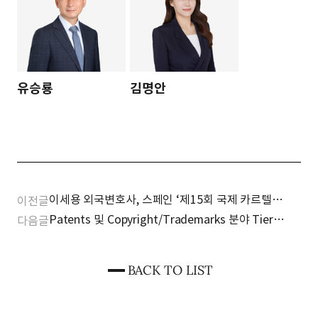
유승룡
김명안
이세용 외국변호사, 스페인 ‘제15회 국제 카르텔
이전글
워크샵’ 패널 참여
Patents 및 Copyright/Trademarks 분야 Tier 1
다음글
로펌 선정 (ALB IP Rankings 2024)
BACK TO LIST