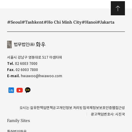
#Seoul
#Tashkent
#Ho Chi Minh City
#Hanoi
#Jakarta
서울시 강남구 영동대로 517 아셈타워
Tel.
02 6003 7000
Fax.
02 6003 7800
E-mail.
hwawoo@hwawoo.com
linkedin
유투브
카카오톡 채널
오시는 길
유한책임
면책공고
개인정보 처리방침
국제정보보호인증
웹접근성
광고책임변호사: 시진국
Family Sites
특허법인화우