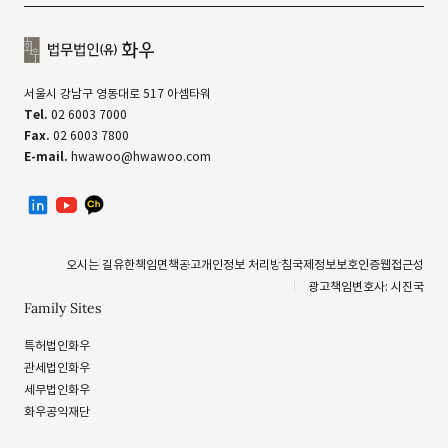
서울시 강남구 영동대로 517 아셈타워
Tel.
02 6003 7000
Fax.
02 6003 7800
E-mail.
hwawoo@hwawoo.com
linkedin
유투브
카카오톡 채널
오시는 길
유한책임
면책공고
개인정보 처리방침
국제정보보호인증
웹접근성
광고책임변호사: 시진국
Family Sites
특허법인화우
관세법인화우
세무법인화우
화우공익재단