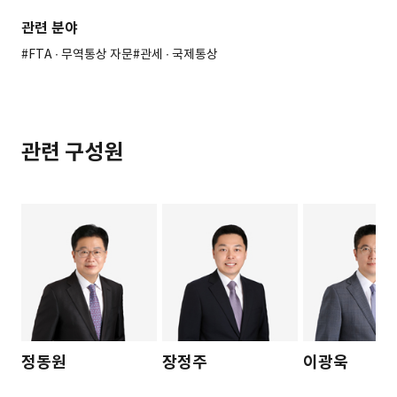
관련 분야
#FTA ∙ 무역통상 자문
#관세 ∙ 국제통상
관련 구성원
정동원
장정주
이광욱