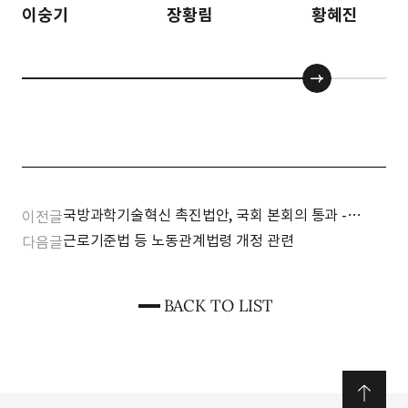
이숭기
장황림
황혜진
국방과학기술혁신 촉진법안, 국회 본회의 통과 -
이전글
국방과학기술 개발의 도약 발판 마련-
근로기준법 등 노동관계법령 개정 관련
다음글
BACK TO LIST