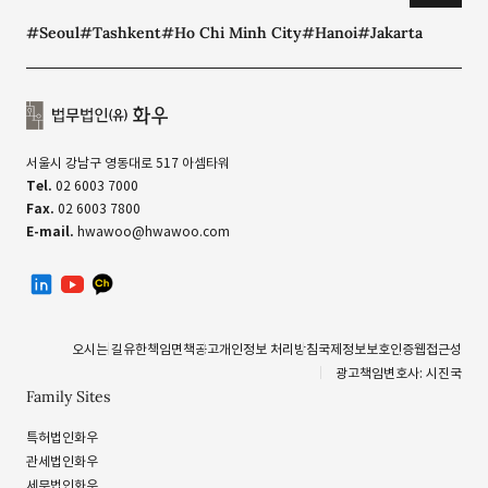
#Seoul
#Tashkent
#Ho Chi Minh City
#Hanoi
#Jakarta
서울시 강남구 영동대로 517 아셈타워
Tel.
02 6003 7000
Fax.
02 6003 7800
E-mail.
hwawoo@hwawoo.com
linkedin
유투브
카카오톡 채널
오시는 길
유한책임
면책공고
개인정보 처리방침
국제정보보호인증
웹접근성
광고책임변호사: 시진국
Family Sites
특허법인화우
관세법인화우
세무법인화우