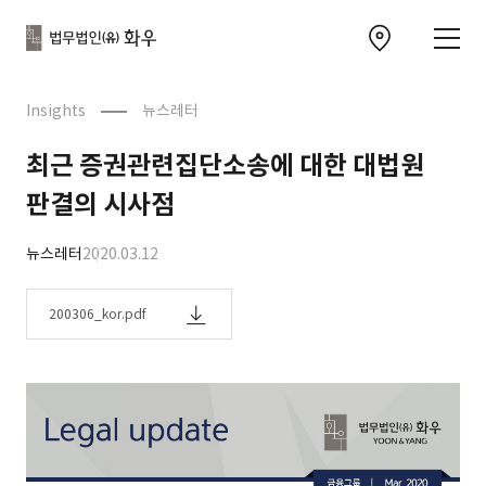
본문으로
사이트
바로가기
하단
찾아오시는 길 이동
바로가기
문
Insights
뉴스레터
최근 증권관련집단소송에 대한 대법원
판결의 시사점
뉴스레터
2020.03.12
200306_kor.pdf