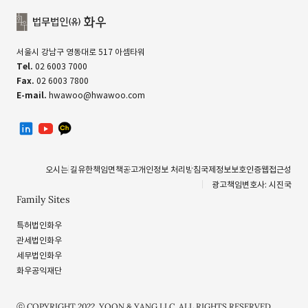
서울시 강남구 영동대로 517 아셈타워
Tel.
02 6003 7000
Fax.
02 6003 7800
E-mail.
hwawoo@hwawoo.com
linkedin
유투브
카카오톡 채널
오시는 길
유한책임
면책공고
개인정보 처리방침
국제정보보호인증
웹접근성
광고책임변호사: 시진국
Family Sites
특허법인화우
관세법인화우
세무법인화우
화우공익재단
ⓒ COPYRIGHT 2022. YOON & YANG LLC. ALL RIGHTS RESERVED.