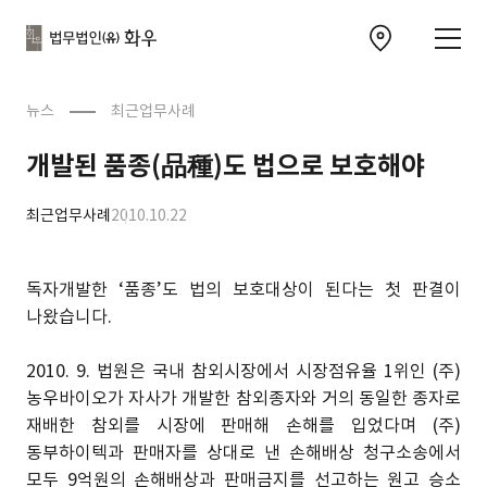
본문으로
사이트
바로가기
하단
찾아오시는 길 이동
바로가기
문
뉴스
최근업무사례
개발된 품종(品種)도 법으로 보호해야
최근업무사례
2010.10.22
독자개발한 ‘품종’도 법의 보호대상이 된다는 첫 판결이
나왔습니다.
2010. 9. 법원은 국내 참외시장에서 시장점유율 1위인 (주)
농우바이오가 자사가 개발한 참외종자와 거의 동일한 종자로
재배한 참외를 시장에 판매해 손해를 입었다며 (주)
동부하이텍과 판매자를 상대로 낸 손해배상 청구소송에서
모두 9억원의 손해배상과 판매금지를 선고하는 원고 승소