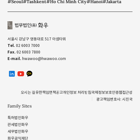
#Seoul
#Tashkent
#Ho Chi Minh City
#Hanoi
#Jakarta
서울시 강남구 영동대로 517 아셈타워
Tel.
02 6003 7000
Fax.
02 6003 7800
E-mail.
hwawoo@hwawoo.com
linkedin
유투브
카카오톡 채널
오시는 길
유한책임
면책공고
개인정보 처리방침
국제정보보호인증
웹접근성
광고책임변호사: 시진국
Family Sites
특허법인화우
관세법인화우
세무법인화우
화우공익재단