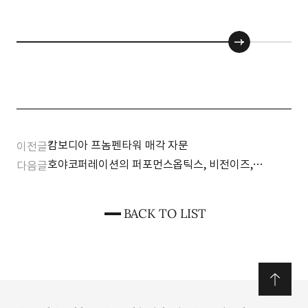
캄보디아 프놈펜타워 매각 자문
이전글
호야코퍼레이션의 퍼포먼스옵틱스, 비전이즈,
다음글
대명광학 인수 기업결합 승인
BACK TO LIST