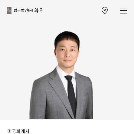
본문으로
사이트
바로가기
하단
찾아오시는 길 이동
바로가기
미국회계사