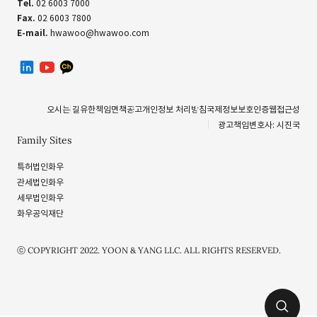
Tel.
02 6003 7000
Fax.
02 6003 7800
E-mail.
hwawoo@hwawoo.com
linkedin
유투브
카카오톡 채널
오시는 길
유한책임
면책공고
개인정보 처리방침
국제정보보호인증
웹접근성
광고책임변호사: 시진국
Family Sites
특허법인화우
관세법인화우
세무법인화우
화우공익재단
ⓒ COPYRIGHT 2022. YOON & YANG LLC. ALL RIGHTS RESERVED.