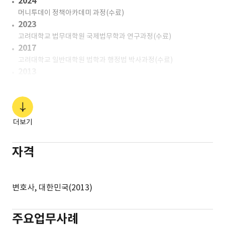
2024
2014-15
머니투데이 정책아카데미 과정(수료)
창원지방검찰청 법무관
2023
2013-14
고려대학교 법무대학원 국제법무학과 연구과정(수료)
교육부 감사관실 법무관
2017
고려대학교 일반대학원 법학과 행정법 박사과정(수료)
2013
제2회 변호사시험 합격
2013
부산대학교 법학전문대학원
2009
더보기
고려대학교 PEL(Politics, Economics and Law) 과정
이수
자격
2009
고려대학교 정치외교학과
2003
변호사, 대한민국(2013)
부산 동인고등학교
주요업무사례