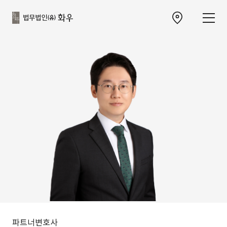
본문으로
사이트
바로가기
하단
찾아오시는 길 이동
바로가기
파트너변호사