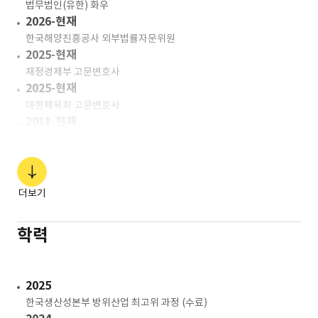
법무법인(유한) 화우
2026-현재
한국해양진흥공사 외부법률자문위원
2025-현재
재정경제부 고문변호사
2025-현재
대한체육회 고문변호사
2018-현재
한국행정판례연구회 회원
2021-23
한국서부발전㈜ 고문변호사
2021-23
더보기
㈜에스알 고문변호사
2018
학력
방위사업청 국제계약부 행정사무관
2016-18
방위사업청 법률소송담당관실 행정사무관
2025
2015-16
한국생산성본부 방위산업 최고위 과정 (수료)
서울출입국관리사무소 국적난민과 법무관