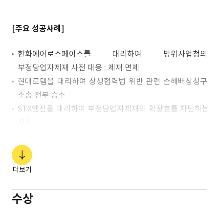
[주요 성공사례]
한화에어로스페이스를 대리하여 방위사업청의
부정당업자제재 사전 대응 : 제재 면제
현대로템을 대리하여 상생협력법 위반 관련 손해배상청구
소송 전부 승소
STX엔진을 대리하여 부정당업자제재의 확장효를 차단하는 
신청
(조달청, 방위사업청, 해양수산부, 국방과학연구소, 국방기술
입찰 등) 다수 : 모든 사건 승소
SK브로드밴드를 대리하여 조달청의 부정당업자제재 사전
더보기
대응 : 제재 면제
한화에어로스페이스를 대리하여 방위사업청의
수상
하자배상청구 관련 민사소송(소가 373억 원) 승소
(승소비율 : 96%)