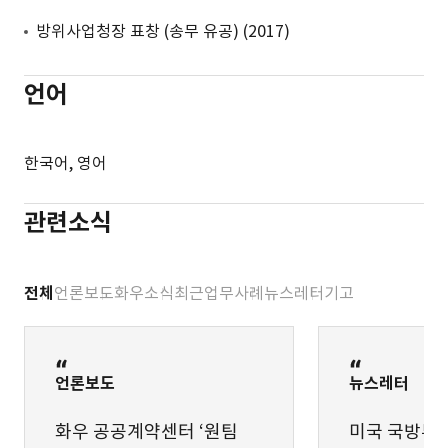
한화생명을 대리하여 보험업법 위반 관련 제재처분
방위사업청장 표창 (송무 유공) (2017)
취소소송 : 주요 쟁점 모두 승소
(구)한화디펜스를 대리하여 방위사업청의 지체상금 부과
언어
사전 대응 및 민사소송 : 사전 단계에서 일부 감액, 소송
단계에서 나머지 금액 전부 면제
한국어, 영어
AI 관련 상장사 루닛을 대리하여 병무청의 제재 사전 대응
: 제재 면제
관련소식
알에이치포커스를 대리하여 방위사업청의 부정당업자
제재처분 사전 대응 : 과징금으로 감경 조치
GTX-A 노선 시행사를 대리하여 지방자체단체장의
전체
언론보도
화우소식
최근업무사례
뉴스레터
기고
도로점용 및 녹지점용허가 거부처분에 대한 행정심판 승소
(의무이행청구에 대하여 이행재결)
KB부동산신탁을 대리하여 산업단지 내 신탁부동산 처분
언론보도
뉴스레터
신청 관련 취소소송 승소(최초 사례)
하이트진로를 대리하여 식약 당국의 과장광고 관련
화우 공공계약센터 ‘원팀
미국 국방부,
시정명령 취소소송 승소