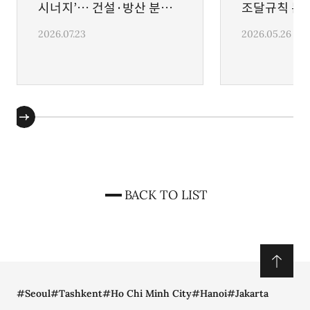
시너지’… 건설·방산 분쟁
조달규칙 본
삼부토건을 대리하여 지자체의 부관이행 청구를 방어하는
해결사
2026.07.23
2026.05.26
행정소송(당사자소송) 승소
한국 지방공기업과 싱가포르 회사 간의 주주 간
합작투자계약 관련 ICC 중재사건 승소(공법 파트 담당)
마포구시설관리공단을 대리하여 공유재산 무단점유
업체에 대한 전방위적 대응
(명도청구, 입찰절차중단가처분, 부작위위법확인 소송
수행) : 3건 모두 승소
복수국적 관련 국적법, 출입국관리법, 병역법 위반 관련
수사 대응 : 기소유예
BACK TO LIST
국내 보툴리눔 톡신 제조회사를 대리하여 식약 당국의
품목허가취소처분 등 사전 대응 및 관련 행정소송 : 사전
단계에서 취소사유 중 일부 제외, 소송 단계에서 집행정지
인용 및 본안 승소
육군 장성을 대리하여 육군참모총장의 파면처분
#Seoul
#Tashkent
#Ho Chi Minh City
#Hanoi
#Jakarta
취소소송, 사립대학교를 대리하여 해고무효확인소송 등