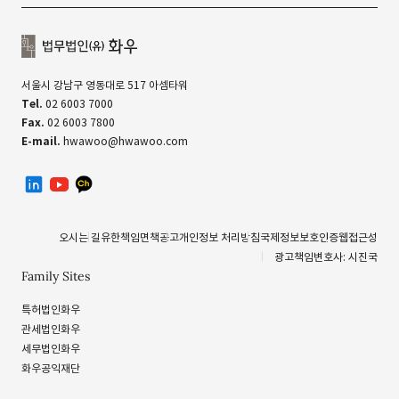
징계 조치에 대한 불복 소송 : 2건 모두 승소
서울시 강남구 영동대로 517 아셈타워
[주요 자문실적]
Tel.
02 6003 7000
Fax.
02 6003 7800
E-mail.
hwawoo@hwawoo.com
감사원, 중앙행정기관, 지방자치단체의
규제정책, 제재처분, 감사, 행정조사 관련 자문
linkedin
유투브
카카오톡 채널
조달청, 지방자체단체, 공공기관의 입찰 공고 및 계약 관련
제반 자문
오시는 길
유한책임
면책공고
개인정보 처리방침
국제정보보호인증
웹접근성
국내 방산업체 다수에 대하여 사업, 계약 및 원가 등 방산
광고책임변호사: 시진국
제도 관련 제반 자문
Family Sites
해외 방산업체 다수에 대하여 무기체계 구매
특허법인화우
협상, 계약, 국내 제도 관련 자문
관세법인화우
사우디아라비아 정부에 대한 국내 방위산업 제도 관련 자문
세무법인화우
화우공익재단
정부의 R&D 사업 관련 협약, 참여제한처분 관련 자문