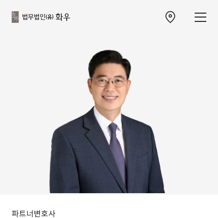
본문으로
사이트
바로가기
하단
찾아오시는 길 이동
바로가기
파트너변호사