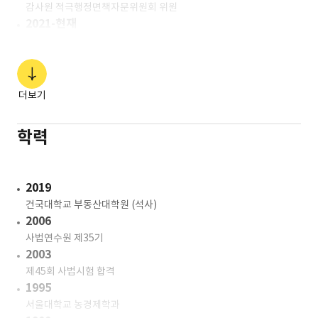
감사원 적극행정면책자문위원회 위원
2021-현재
서민금융진흥원 윤리경영위원회 위원
2020-현재
한국금융법학회 이사
2018-현재
더보기
금융감독원 금융분쟁조정위원회 전문위원
2024-26
학력
금융위원회 증권선물위원회 자본시장심의위원회 위원
2022-23
금융위원회 금융규제혁신회의 위원
2019
2022
건국대학교 부동산대학원 (석사)
감사원 채용 시험위원
2006
2018-20
사법연수원 제35기
법무법인(유) 율촌
2003
2017 -18
제45회 사법시험 합격
금융감독원 자산운용감독실 신탁팀장
1995
2015-17
서울대학교 농경제학과
금융감독원 특수은행검사국 검사팀장