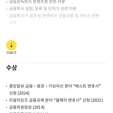
금융감독원의 분쟁조정 관련 자문
금융회사 설립, 등록 등 인허가 관련 자문
금융회사가 설계 및 판매하는 금융상품 및 서비스 관련
자문
금융상품의 불완전판매 등 관련 투자자 보상 관련 자문
은행, 증권회사 등 금융회사에 대한 금융감독당국의 각종
검사 및 제재 자문
DLF, 사모펀드, ELS 사태 등 관련 금융감독당국의 검사,
더보기
제재, 분쟁조정, 자율배상 등 자문
금융소비자보호법 관련 은행 등 금융회사 제반 컨설팅 및
수상
자문
금융회사 지배구조법 관련 제반 자문
중앙일보 금융‧증권‧가상자산 분야 “베스트 변호사”
금융회사 내부통제 관련 제반 컨설팅 및 자문
선정 (2024)
금융회사 인허가, 대주주변경승인 등 자문
리걸타임즈 금융규제 분야 “올해의 변호사” 선정 (2021)
금융위원장상 (2014)