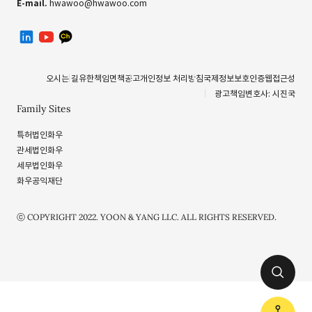
E-mail.
hwawoo@hwawoo.com
linkedin
유투브
카카오톡 채널
오시는 길
유한책임
면책공고
개인정보 처리방침
국제정보보호인증
웹접근성
광고책임변호사: 시진국
Family Sites
특허법인화우
관세법인화우
세무법인화우
화우공익재단
ⓒ COPYRIGHT 2022. YOON & YANG LLC. ALL RIGHTS RESERVED.