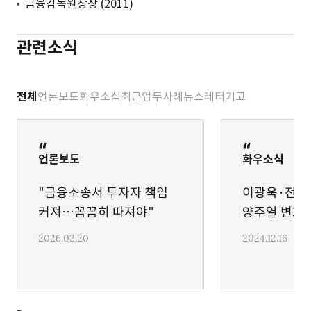
금융감독원장상 (2011)
관련소식
전체
언론보도
화우소식
최근업무사례
뉴스레터
기고
언론보도
화우소식
"금융소송서 투자자 책임
이광욱·전상
커져…꼼꼼히 따져야"
양주열 변호사
한사회 '베스
2026.02.20
2024.12.16
선정