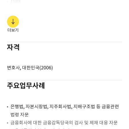
1988
2013-15
전주 신흥고등학교
금융감독원 금융투자검사국 수석검사역
2012-13
금융감독원 자본시장조사국 수석검사역
2010-12
더보기
금융감독원 분쟁조정국
2008-10
자격
금융감독원 기업공시제도실
2007-08
감사원 감사위원실 부감사관
변호사, 대한민국(2006)
2006-07
감사원 감사청구조사단 부감사관
주요업무사례
은행법, 자본시장법, 지주회사법, 지배구조법 등 금융관련
법령 자문
금융회사에 대한 금융감독당국의 검사 및 제재 대응 자문