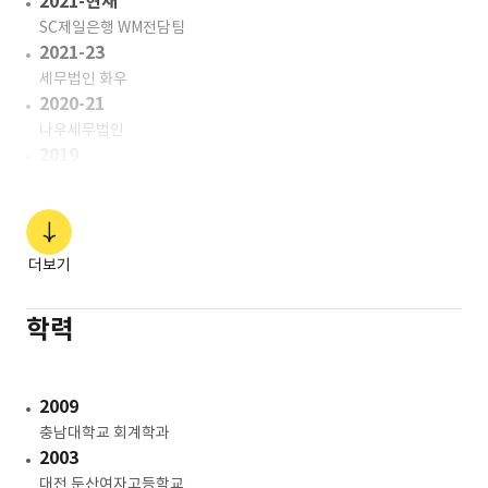
2021-현재
SC제일은행 WM전담팀
2021-23
세무법인 화우
2020-21
나우세무법인
2019
제56회 세무사 시험 합격
더보기
학력
2009
충남대학교 회계학과
2003
대전 둔산여자고등학교