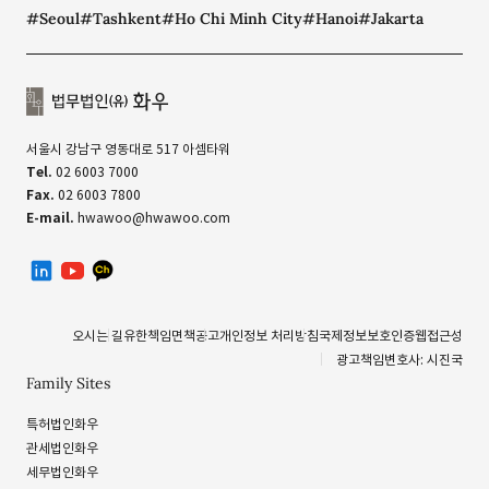
#Seoul
#Tashkent
#Ho Chi Minh City
#Hanoi
#Jakarta
서울시 강남구 영동대로 517 아셈타워
Tel.
02 6003 7000
Fax.
02 6003 7800
E-mail.
hwawoo@hwawoo.com
linkedin
유투브
카카오톡 채널
오시는 길
유한책임
면책공고
개인정보 처리방침
국제정보보호인증
웹접근성
광고책임변호사: 시진국
Family Sites
특허법인화우
관세법인화우
세무법인화우