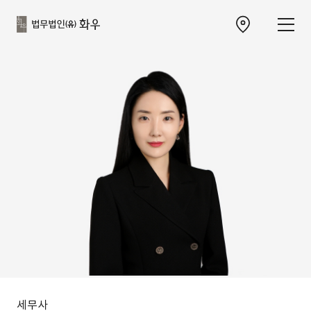
본문으로
사이트
바로가기
하단
찾아오시는 길 이동
바로가기
세무사