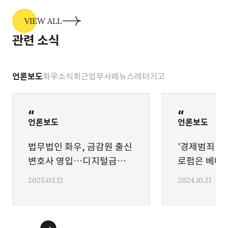
VIEW ALL
관련 소식
언론보도
화우소식
최근업무사례
뉴스레터
기고
언론보도
언론보도
법무법인 화우, 금감원 출신
'경제범죄' 
변호사 영입…디지털금융,
로펌은 베테
당국 조사대응 강화
2025.03.12
2024.10.21