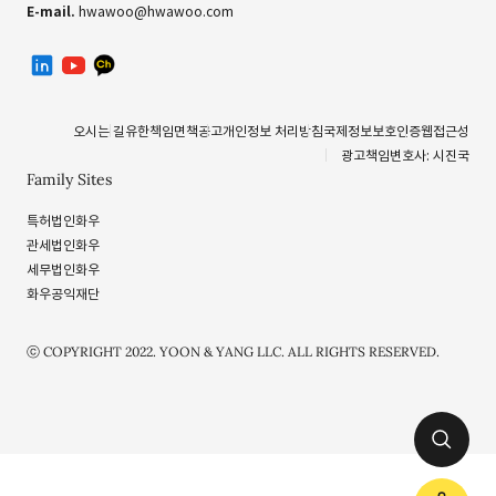
E-mail.
hwawoo@hwawoo.com
linkedin
유투브
카카오톡 채널
오시는 길
유한책임
면책공고
개인정보 처리방침
국제정보보호인증
웹접근성
광고책임변호사: 시진국
Family Sites
특허법인화우
관세법인화우
세무법인화우
화우공익재단
ⓒ COPYRIGHT 2022. YOON & YANG LLC. ALL RIGHTS RESERVED.