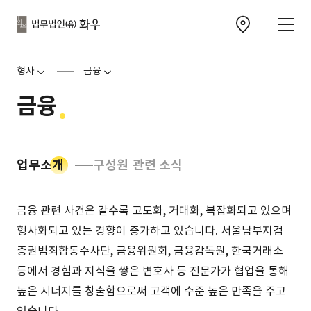
본문으로
사이트
바로가기
하단
찾아오시는 길 이동
바로가기
문
형사
금융
금융
업무소개
구성원
관련 소식
소개
금융 관련 사건은 갈수록 고도화, 거대화, 복잡화되고 있으며
형사화되고 있는 경향이 증가하고 있습니다. 서울남부지검
증권범죄합동수사단, 금융위원회, 금융감독원, 한국거래소
등에서 경험과 지식을 쌓은 변호사 등 전문가가 협업을 통해
높은 시너지를 창출함으로써 고객에 수준 높은 만족을 주고