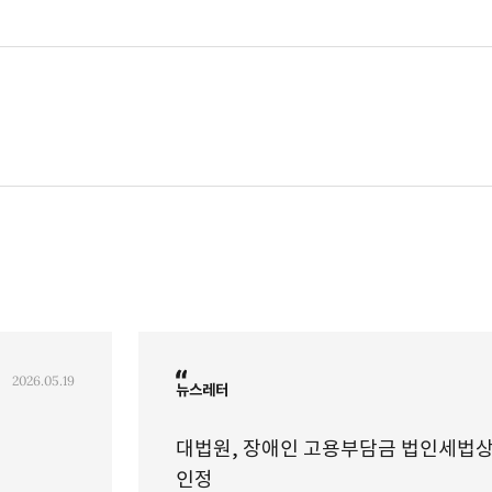
을 상실하였으나 채무자의 파산으로 구상권을 행사할 수 없게 된 경우 후발적 경정청구 사
대법관 재임기념 논문집, 사법발전재단 (2022)
과 공정; 김재형 대법관 재임기념 논문집, 사법발전재단 (2022)
특례제척기간 규정의 적용가부, 대법원 판례해설 제126호, 법원도서관 (2021)
여 무효인지 여부, 대법원 판례해설 제126호, 법원도서관 (2021)
과 대여계약 취소에 따른 후발적 경정청구 거부처분 취소소송의 소송물과 대여계약 취소
전재단 특별법연구 16권, 사법발전재단 (2019)
 (2017)
연수원 (2016)
 실무연구자료 vol.2013, 인천지방법원 부천지원 (2014)
014)
회지 제35권 제2호, 대한법의학회 (2011)
2026.05.19
뉴스레터
대법원, 장애인 고용부담금 법인세법상
인정