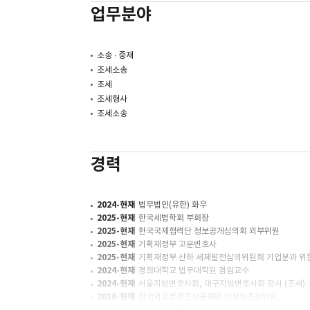
업무분야
소송 ∙ 중재
조세소송
조세
조세형사
조세소송
경력
2024-현재
법무법인(유한) 화우
2025-현재
한국세법학회 부회장
2025-현재
한국국제협력단 정보공개심의회 외부위원
2025-현재
기획재정부 고문변호사
2025-현재
기획재정부 산하 세제발전심의위원회 기업분과 위
2024-현재
경희대학교 법무대학원 겸임교수
2024-현재
서울지방변호사회, 대구지방변호사회 강사 (조세)
2016-현재
한국의료분쟁조정중재원 비상임조정위원
2023
제주지방법원 부장판사