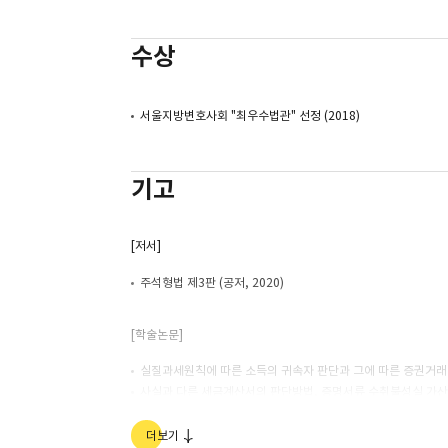
수상
서울지방변호사회 "최우수법관" 선정 (2018)
기고
[저서]
주석형법 제3판 (공저, 2020)
[학술논문]
실질과세원칙에 따른 소득의 귀속자 판단과 그에 따른 증권거래법상
사실과 다른 세금계산서의 판단방법, 증명서류 수취불성실 가산세
국세기본법상 국세우선의 원칙과 그 예외의 적용범위 대법원 판례해
자기주식 취득과 상법 위반 여부에 관한 몇가지 쟁점에 관하여, 대
더보기