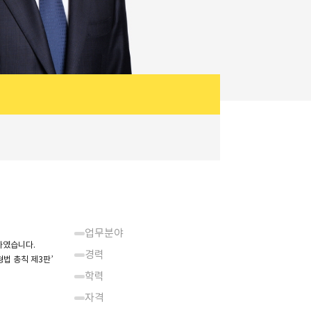
업무분야
하였습니다.
경력
법 총칙 제3판’
학력
자격