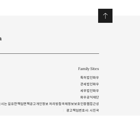
a
Family Sites
특허법인화우
관세법인화우
세무법인화우
화우공익재단
오시는 길
유한책임
면책공고
개인정보 처리방침
국제정보보호인증
웹접근성
광고책임변호사: 시진국