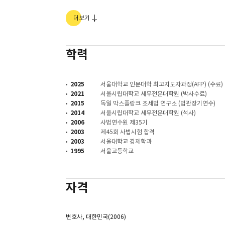
2019-23
대법원 재판연구관 (조세신건조 조장)
더보기
2018-19
서울서부지방법원 판사
2016-18
서울행정법원 판사
2016-17
사법연수원 강사 (조세)
2013-14
인천지방법원 부천지원 판사 (영장담당)
학력
2011-12
강원도 고성군 선거관리위원장
2010-13
춘천지방법원 속초지원 판사
2008-10
서울중앙지방법원 판사
2025
서울대학교 인문대학 최고지도자과정(AFP) (수료)
2006-08
수원지방법원 판사
2021
서울시립대학교 세무전문대학원 (박사수료)
2015
독일 막스플랑크 조세법 연구소 (법관장기연수)
2014
서울시립대학교 세무전문대학원 (석사)
2006
사법연수원 제35기
2003
제45회 사법시험 합격
2003
서울대학교 경제학과
1995
서울고등학교
자격
변호사, 대한민국(2006)