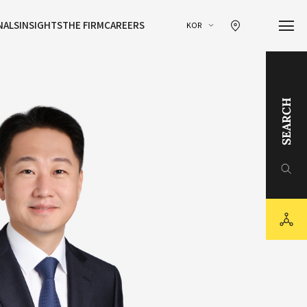
찾아오시는 길 이동
NALS
INSIGHTS
THE FIRM
CAREERS
KOR
SEARCH
링크드인
유튜브
sns
카카오채널