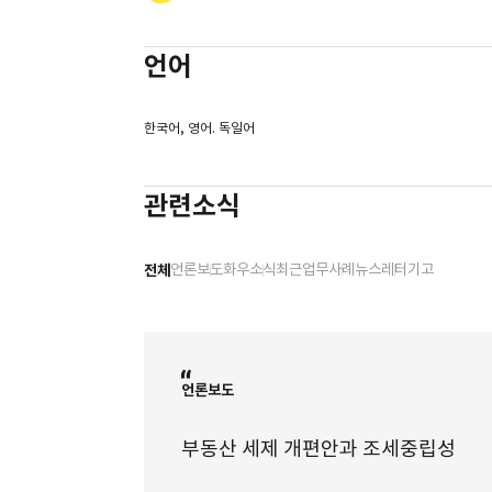
물상보증인이 담보권 실행을 위한 경매로 담보목적물의 소유권
부과처분을 위법하다고 볼 수 있는지 여부, 자율과 공정; 김재형 
소득금액변동통지 전 과세예고통지가 필수적 절차인지 여부, 자율
언어
원천징수분 법인세 징수권의 소멸시효 완성여부 및 국세기본법상 
구 지방세법 시행령 제35조가 조세법률주의, 법률유보원칙에 반하
동일 과세기간 및 세목에 관한 이자소득 부과처분 취소소송
한국어, 영어. 독일어
과세문제, 대법원 판례해설 제123호, 법원도서관 (2020)
양도소득세 과세표준의 예정신고와 확정신고에 관한 소고, 사법발
양도소득세 사건의 실무상 쟁점, 법관연수 연구논문집, 사법연수원
관련소식
위법한 세무조사에 대한 사법상 통제, 법관연수 연구논문집, 사법
지방세법상 취득의 개념; 부동산 명의신탁 및 양도담보를 중심으로,
조세법률관계에서 신의칙 적용, 서울시립대학교 석사학위논문 (2
전체
언론보도
화우소식
최근업무사례
뉴스레터
기고
과로사 인정기준에 관한 대법원 판례경향에 대한 연구, 대한법의학
언론보도
부동산 세제 개편안과 조세중립성